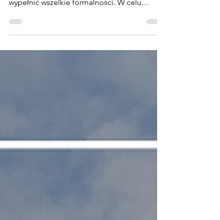
Wybierają się Państwo na zagraniczny wyjazd
z nie swoim dzieckiem? Pamiętajcie, aby
wypełnić wszelkie formalności. W celu
przekroczenia...